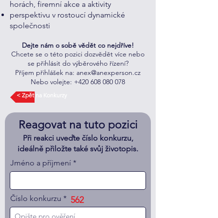
horách, firemní akce a aktivity
perspektivu v rostoucí dynamické
společnosti
Dejte nám o sobě vědět co nejdříve!
Chcete se o této pozici dozvědět více nebo
se přihlásit do výběrového řízení?
Příjem přihlášek na:
anex@anexperson.cz
Nebo volejte: +420 608 080 078
< Zpět na Konkurzy
Reagovat na tuto pozici
Při reakci uveďte číslo konkurzu,
ideálně přiložte také svůj životopis.
Jméno a příjmení
Číslo konkurzu
562