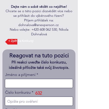
Dejte nám o sobě vědět co nejdříve!
Chcete se o této pozici dozvědět více nebo
se přihlásit do výběrového řízení?
Příjem přihlášek na:
dohnalova@anexperson.cz
Nebo volejte:
+420 608 062 530
, Nikola
Dohnalová
< Zpět na Konkurzy
Reagovat na tuto pozici
Při reakci uveďte číslo konkurzu,
ideálně přiložte také svůj životopis.
Jméno a příjmení
Číslo konkurzu
632