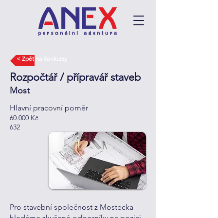
< Zpět na Konkurzy
Rozpočtář / přípravář staveb
Most
Hlavní pracovní poměr
60.000 Kč
632
Pro stavební společnost z Mostecka
hledáme zkušené odborníky na pozici