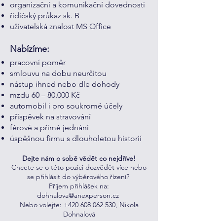
organizační a komunikační dovednosti
řidičský průkaz sk. B
uživatelská znalost MS Office
Nabízíme:
pracovní poměr
smlouvu na dobu neurčitou
nástup ihned nebo dle dohody
mzdu 60 – 80.000 Kč
automobil i pro soukromé účely
příspěvek na stravování
férové a přímé jednání
úspěšnou firmu s dlouholetou historií
Dejte nám o sobě vědět co nejdříve!
Chcete se o této pozici dozvědět více nebo
se přihlásit do výběrového řízení?
Příjem přihlášek na:
dohnalova@anexperson.cz
Nebo volejte:
+420 608 062 530
, Nikola
Dohnalová