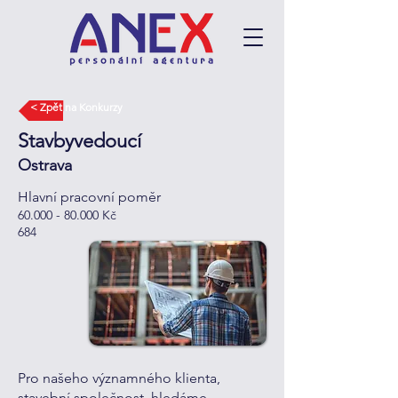
< Zpět na Konkurzy
Stavbyvedoucí
Ostrava
Hlavní pracovní poměr
60.000 - 80.000
Kč
684
Pro našeho významného klienta,
stavební společnost, hledáme