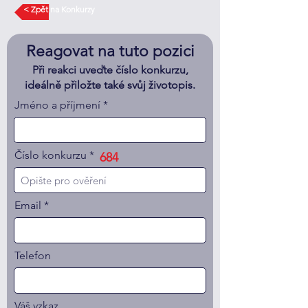
< Zpět na Konkurzy
Reagovat na tuto pozici
Při reakci uveďte číslo konkurzu,
ideálně přiložte také svůj životopis.
Jméno a příjmení
Číslo konkurzu
684
Email
Telefon
Váš vzkaz