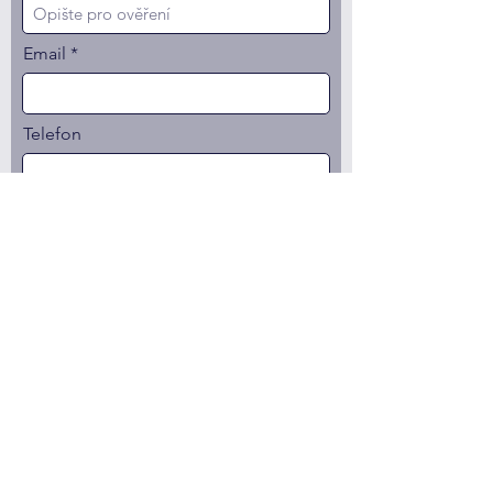
Email
Telefon
Váš vzkaz
Přiložit životopis
Nahrát soubor
Vložte Word nebo PDF.