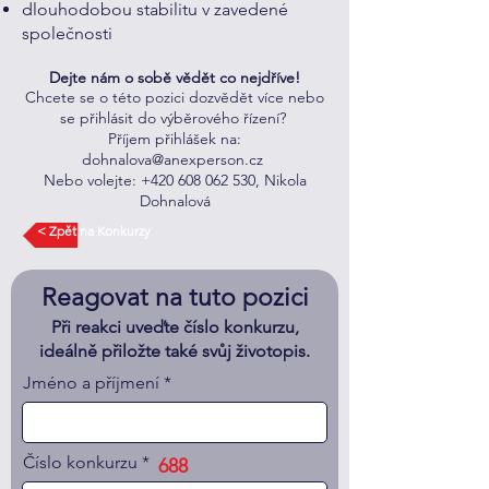
dlouhodobou stabilitu v zavedené
společnosti
Dejte nám o sobě vědět co nejdříve!
Chcete se o této pozici dozvědět více nebo
se přihlásit do výběrového řízení?
Příjem přihlášek na:
dohnalova@anexperson.cz
Nebo volejte:
+420 608 062 530
, Nikola
Dohnalová
< Zpět na Konkurzy
Reagovat na tuto pozici
Při reakci uveďte číslo konkurzu,
ideálně přiložte také svůj životopis.
Jméno a příjmení
Číslo konkurzu
688