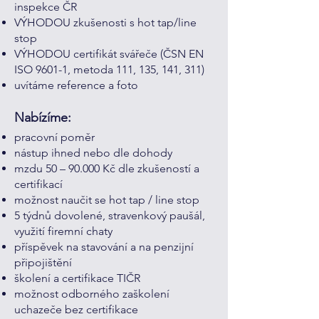
inspekce ČR
VÝHODOU zkušenosti s hot tap/line
stop
VÝHODOU certifikát svářeče (ČSN EN
ISO 9601-1, metoda 111, 135, 141, 311)
uvítáme reference a foto
Nabízíme:
pracovní poměr
nástup ihned nebo dle dohody
mzdu 50 – 90.000 Kč dle zkušeností a
certifikací
možnost naučit se hot tap / line stop
5 týdnů dovolené, stravenkový paušál,
využití firemní chaty
příspěvek na stavování a na penzijní
připojištění
školení a certifikace TIČR
možnost odborného zaškolení
uchazeče bez certifikace