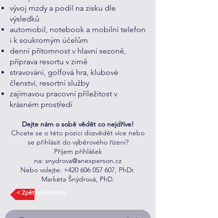
vývoj mzdy a podíl na zisku dle
výsledků
automobil, notebook a mobilní telefon
i k soukromým účelům
denní přítomnost v hlavní sezoně,
příprava resortu v zimě
stravování, golfová hra, klubové
členství, resortní služby
zajímavou pracovní příležitost v
krásném prostředí
Dejte nám o sobě vědět co nejdříve!
Chcete se o této pozici dozvědět více nebo
se přihlásit do výběrového řízení?
Příjem přihlášek
na:
snydrova@anexperson.cz
Nebo volejte:
+420 606 057 607
, PhDr.
Markéta Šnýdrová, PhD.
< Zpět na Konkurzy