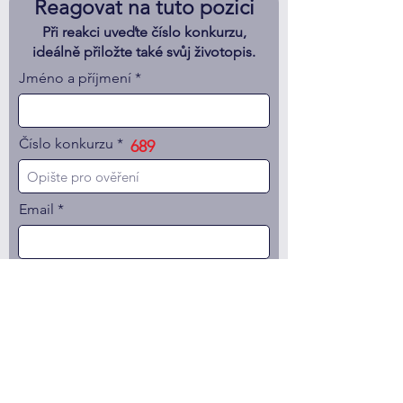
Reagovat na tuto pozici
Při reakci uveďte číslo konkurzu,
ideálně přiložte také svůj životopis.
Jméno a příjmení
Číslo konkurzu
689
Email
Telefon
Váš vzkaz