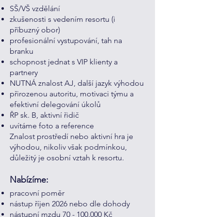
SŠ/VŠ vzdělání
zkušenosti s vedením resortu (i
příbuzný obor)
profesionální vystupování, tah na
branku
schopnost jednat s VIP klienty a
partnery
NUTNÁ znalost AJ, další jazyk výhodou
přirozenou autoritu, motivaci týmu a
efektivní delegování úkolů
ŘP sk. B, aktivní řidič
uvítáme foto a reference
Znalost prostředí nebo aktivní hra je
výhodou, nikoliv však podmínkou,
důležitý je osobní vztah k resortu.
Nabízíme:
pracovní poměr
nástup říjen 2026 nebo dle dohody
nástupní mzdu
70 - 100.000
Kč